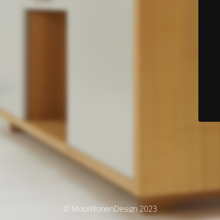
© MooiWonenDesign 2023