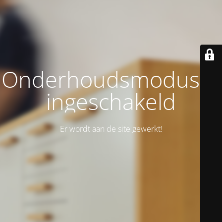
Onderhoudsmodus is
ingeschakeld
Er wordt aan de site gewerkt!