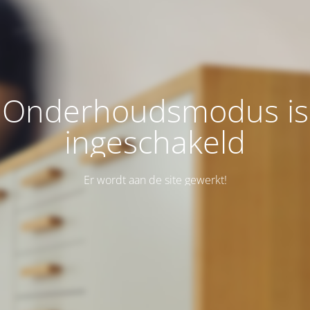
Onderhoudsmodus is
ingeschakeld
Er wordt aan de site gewerkt!