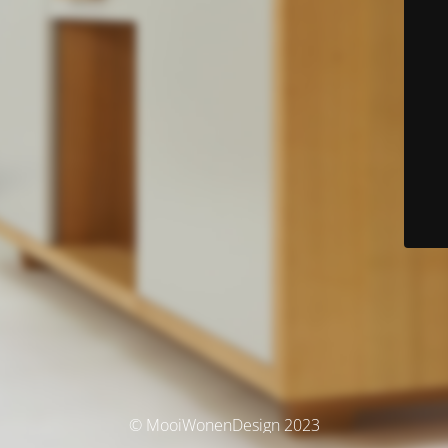
© MooiWonenDesign 2023