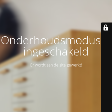
Onderhoudsmodus is
ingeschakeld
Er wordt aan de site gewerkt!