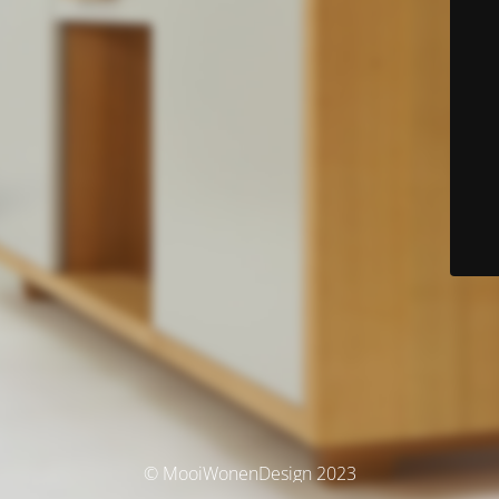
© MooiWonenDesign 2023