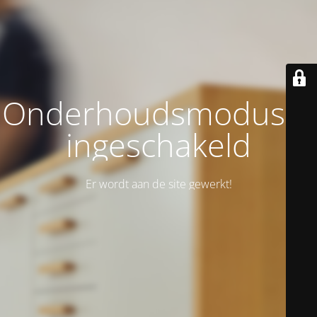
Onderhoudsmodus is
ingeschakeld
Er wordt aan de site gewerkt!