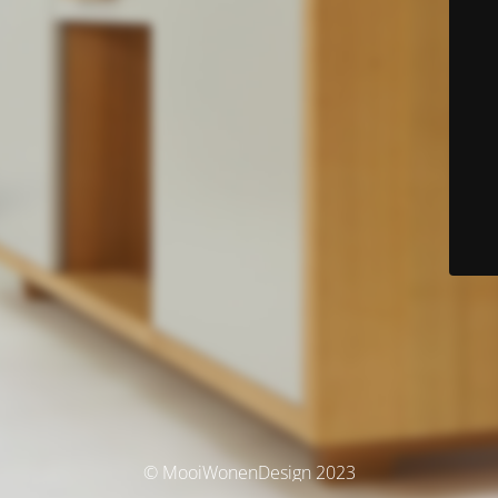
© MooiWonenDesign 2023