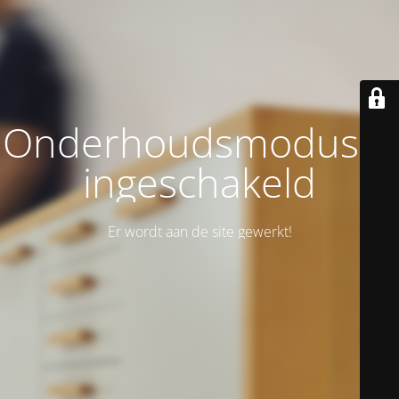
Onderhoudsmodus is
ingeschakeld
Er wordt aan de site gewerkt!