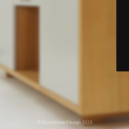
© MooiWonenDesign 2023