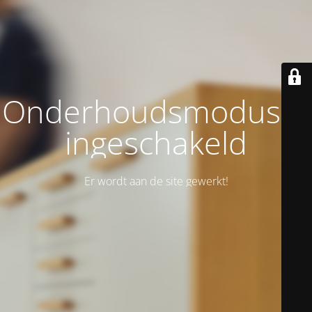
Onderhoudsmodus is
ingeschakeld
Er wordt aan de site gewerkt!