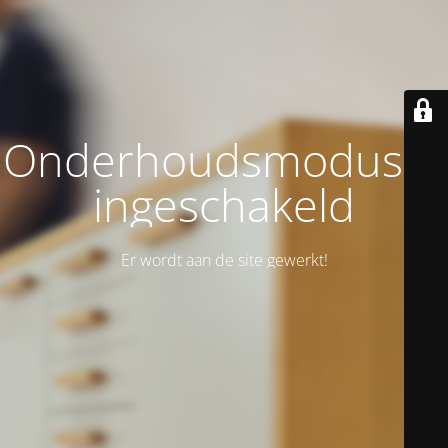
Onderhoudsmodus is
ingeschakeld
Er wordt aan de site gewerkt!