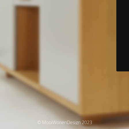
© MooiWonenDesign 2023