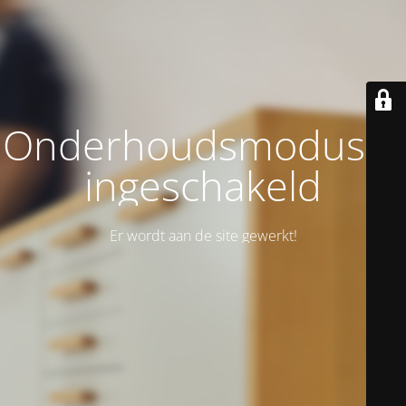
Onderhoudsmodus is
ingeschakeld
Er wordt aan de site gewerkt!