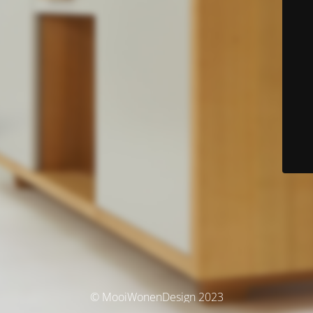
© MooiWonenDesign 2023