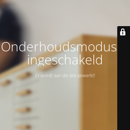
Onderhoudsmodus is
ingeschakeld
Er wordt aan de site gewerkt!