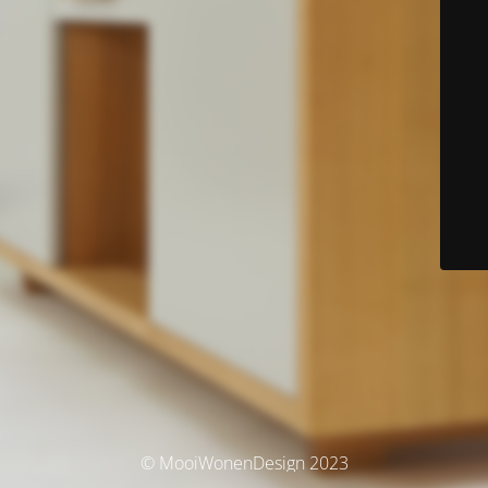
© MooiWonenDesign 2023