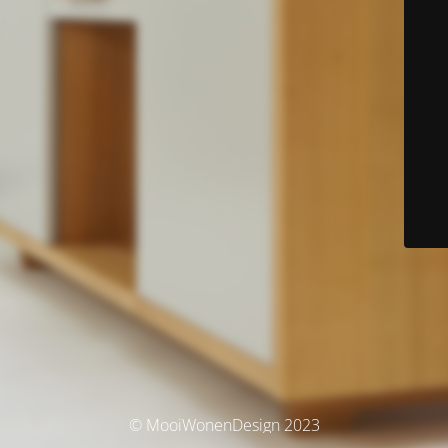
© MooiWonenDesign 2023