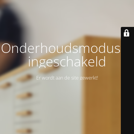
Onderhoudsmodus is
ingeschakeld
Er wordt aan de site gewerkt!