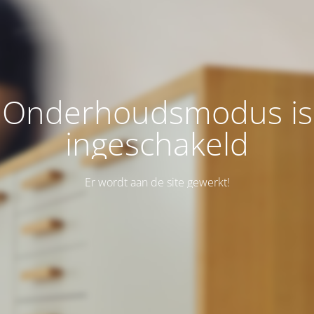
Onderhoudsmodus is
ingeschakeld
Er wordt aan de site gewerkt!